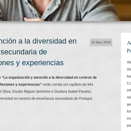
nción a la diversidad en
A
21 Dez | 2012
P
 secundaria de
ones y experiencias
At
As
ba
ro
“La organización y atención a la diversidad en centros de
Co
lexiones y experiencias”
onde consta um capítulo de três
i
 Silva, Doutor Miguel Jerónimo e Doutora Isabel Paraíso,
re
iversidad en centros de enseñanza secundaria de Portugal
.
ge
fo
in
pa